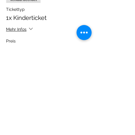
Tickettyp
1x Kinderticket
Mehr Infos
Preis
10,00 €
MwSt.
+0,25 € Ticket-
inbegriffen
Servicegebühr
Verkauf beendet
Tickettyp
1x Erwachsenenticket
Preis
5,00 €
MwSt.
+0,13 € Ticket-
inbegriffen
Servicegebühr