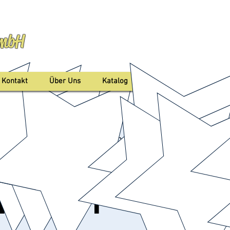
GmbH
Anmelden
Kontakt
Über Uns
Katalog
d Nenndorf Kurpark (Muschel)
rland Bad
nndorf