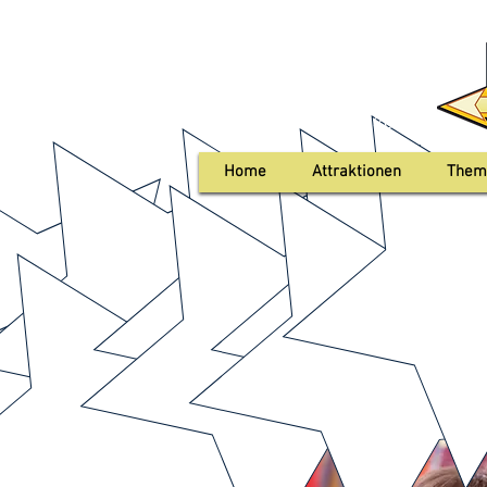
+49 0176 103 633 80
Home
Attraktionen
Them