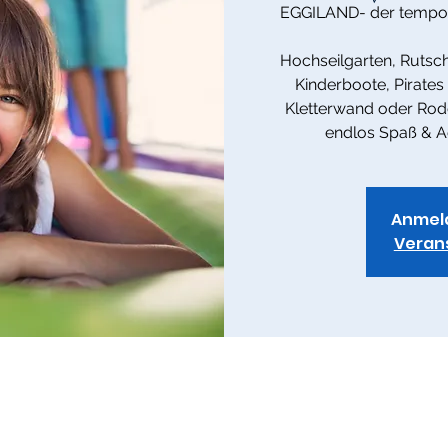
EGGILAND- der temporä
Hochseilgarten, Rutsc
Kinderboote, Pirates
Kletterwand oder Rode
endlos Spaß & A
Anmel
Veran