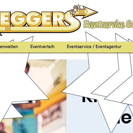
Eventservice 
enwelten
Eventverleih
Eventservice / Eventagentur
So., 08. Aug.
  |  
Ba
Kinde
Ne