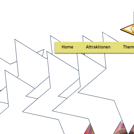
+49 0176 103 633 80
Home
Attraktionen
Them