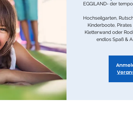
EGGILAND- der temporä
Hochseilgarten, Rutsc
Kinderboote, Pirates
Kletterwand oder Rode
endlos Spaß & A
Anmel
Veran