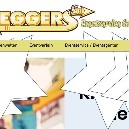
Eventservice 
enwelten
Eventverleih
Eventservice / Eventagentur
Do., 12. Aug.
  |  
Ba
Kinde
Ne