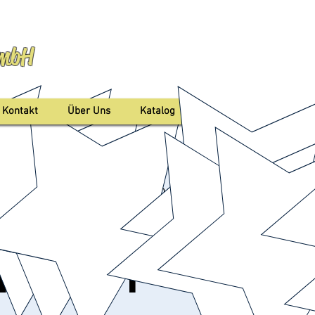
GmbH
Anmelden
Kontakt
Über Uns
Katalog
d Nenndorf Kurpark (Muschel)
rland Bad
nndorf