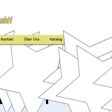
GmbH
Anmelden
Kontakt
Über Uns
Katalog
d Nenndorf Kurpark (Muschel)
rland Bad
nndorf