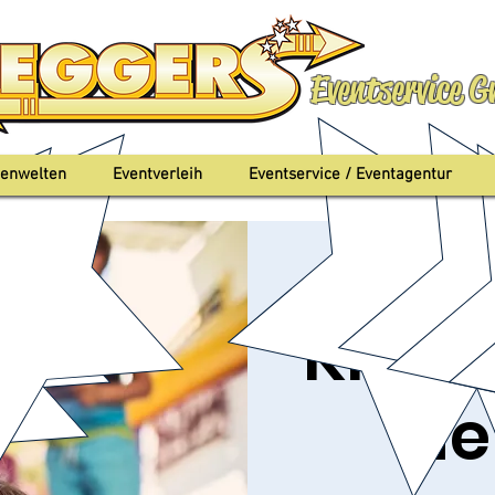
Eventservice 
enwelten
Eventverleih
Eventservice / Eventagentur
So., 15. Aug.
  |  
Ba
Kinde
Ne