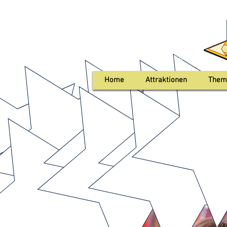
+49 0176 103 633 80
Home
Attraktionen
Them