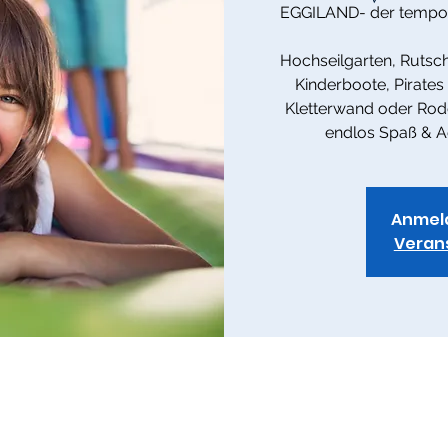
EGGILAND- der temporä
Hochseilgarten, Rutsc
Kinderboote, Pirates
Kletterwand oder Rode
endlos Spaß & A
Anmel
Veran