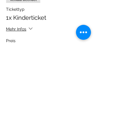
Tickettyp
1x Kinderticket
Mehr Infos
Preis
10,00 €
MwSt.
+0,25 € Ticket-
inbegriffen
Servicegebühr
Verkauf beendet
Tickettyp
1x Erwachsenenticket
Preis
5,00 €
MwSt.
+0,13 € Ticket-
inbegriffen
Servicegebühr