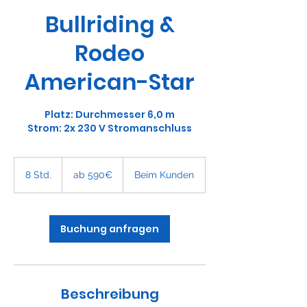
Bullriding &
Rodeo
American-Star
Platz: Durchmesser 6,0 m
ab
590€
8 Std.
8
ab 590€
Beim Kunden
S
t
d
.
Buchung anfragen
Beschreibung