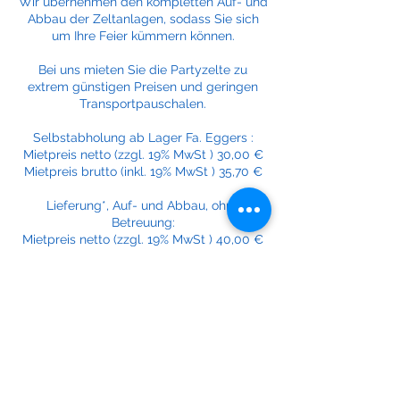
Wir übernehmen den kompletten Auf- und
Abbau der Zeltanlagen, sodass Sie sich
um Ihre Feier kümmern können.
Bei uns mieten Sie die Partyzelte zu
extrem günstigen Preisen und geringen
Transportpauschalen.
Selbstabholung ab Lager Fa. Eggers :
Mietpreis netto (zzgl. 19% MwSt ) 30,00 €
Mietpreis brutto (inkl. 19% MwSt ) 35,70 €
Lieferung*, Auf- und Abbau, ohne
Betreuung:
Mietpreis netto (zzgl. 19% MwSt ) 40,00 €
Mietpreis brutto (inkl. 19% MwSt ) 47,60 €
Verlängerungstag
Mietpreis netto (zzgl. 19% MwSt ) 15,00 €
Mietpreis brutto (inkl. 19% MwSt ) 17,85 €
*zzgl. Kilometerpauschale ab Lager
Eggers: 0,50€/km netto zzgl. 19% MwSt.