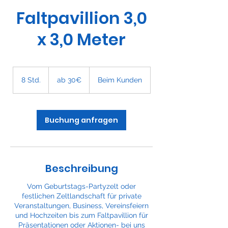
Faltpavillion 3,0
x 3,0 Meter
ab
30€
8 Std.
8
ab 30€
Beim Kunden
S
t
d
.
Buchung anfragen
Beschreibung
Vom Geburtstags-Partyzelt oder
festlichen Zeltlandschaft für private
Veranstaltungen, Business, Vereinsfeiern
und Hochzeiten bis zum Faltpavillion für
Präsentationen oder Aktionen- bei uns