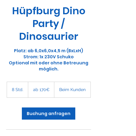
Hüpfburg Dino
Party /
Dinosaurier
Platz: ab 6,0x6,0x4,5 m (BxLxH)
Strom: 1x 230V Schuko
Optional mit oder ohne Betreuung
möglich.
ab
170€
8 Std.
8
ab 170€
Beim Kunden
S
t
d
.
Buchung anfragen