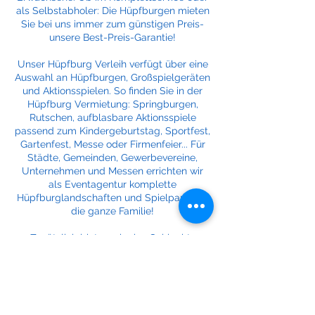
als Selbstabholer: Die Hüpfburgen mieten
Sie bei uns immer zum günstigen Preis-
unsere Best-Preis-Garantie!
Unser Hüpfburg Verleih verfügt über eine
Auswahl an Hüpfburgen, Großspielgeräten
und Aktionsspielen. So finden Sie in der
Hüpfburg Vermietung: Springburgen,
Rutschen, aufblasbare Aktionsspiele
passend zum Kindergeburtstag, Sportfest,
Gartenfest, Messe oder Firmenfeier... Für
Städte, Gemeinden, Gewerbevereine,
Unternehmen und Messen errichten wir
als Eventagentur komplette
Hüpfburglandschaften und Spielparks für
die ganze Familie!
Zusätzlich bieten wir eine Schlecht-
Wetter-Garantie an: Sie stornieren unsere
Hüpfburgen kostenfrei bis 24 Stunden vor
Mietbeginn.
Selbstabholung ab Lager Fa. Eggers :