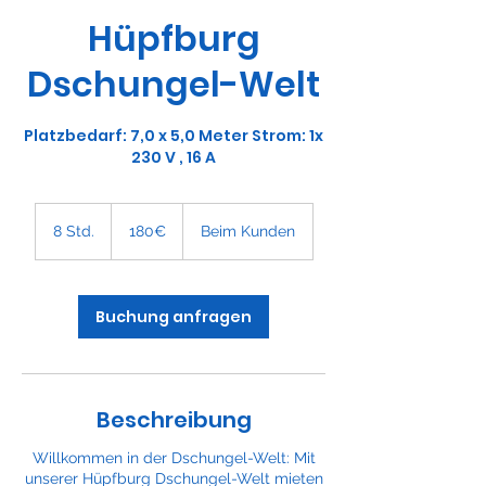
Hüpfburg
Dschungel-Welt
Platzbedarf: 7,0 x 5,0 Meter Strom: 1x
230 V , 16 A
180€
8 Std.
8
180€
Beim Kunden
S
t
d
.
Buchung anfragen
Beschreibung
Willkommen in der Dschungel-Welt: Mit
unserer Hüpfburg Dschungel-Welt mieten