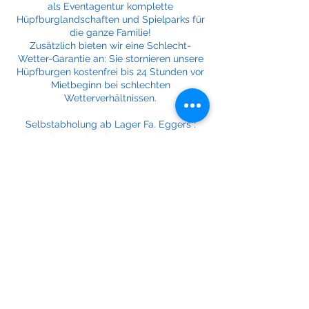
als Eventagentur komplette
Hüpfburglandschaften und Spielparks für
die ganze Familie!
Zusätzlich bieten wir eine Schlecht-
Wetter-Garantie an: Sie stornieren unsere
Hüpfburgen kostenfrei bis 24 Stunden vor
Mietbeginn bei schlechten
Wetterverhältnissen.
Selbstabholung ab Lager Fa. Eggers :
Mietpreis netto (zzgl. 19% MwSt ) 180,00 €
Mietpreis brutto (inkl. 19% MwSt ) 214,20 €
Lieferung*, Auf- und Abbau, ohne
Betreuung:
Mietpreis netto (zzgl. 19% MwSt ) 240,00 €
Mietpreis brutto (inkl. 19% MwSt ) 285,60 €
Lieferung*, Auf- und Abbau, mit Betreuung
8 Std.
Mietpreis netto (zzgl. 19% MwSt ) 320,00 €
Mietpreis brutto (inkl. 19% MwSt ) 380,80 €
Verlängerungstag