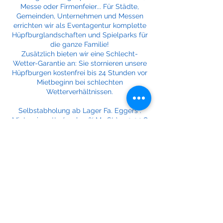
Messe oder Firmenfeier... Für Städte,
Gemeinden, Unternehmen und Messen
errichten wir als Eventagentur komplette
Hüpfburglandschaften und Spielparks für
die ganze Familie!
Zusätzlich bieten wir eine Schlecht-
Wetter-Garantie an: Sie stornieren unsere
Hüpfburgen kostenfrei bis 24 Stunden vor
Mietbeginn bei schlechten
Wetterverhältnissen.
Selbstabholung ab Lager Fa. Eggers :
Mietpreis netto (zzgl. 19% MwSt ) 350,00€
Mietpreis brutto (inkl. 19% MwSt ) 416,50€
Lieferung*, Auf- und Abbau, ohne
Betreuung:
Mietpreis netto (zzgl. 19% MwSt ) 370,00€
Mietpreis brutto (inkl. 19% MwSt ) 440,30€
Lieferung*, Auf- und Abbau, mit Betreuung
8 Std.
Mietpreis netto (zzgl. 19% MwSt ) 450,00 €