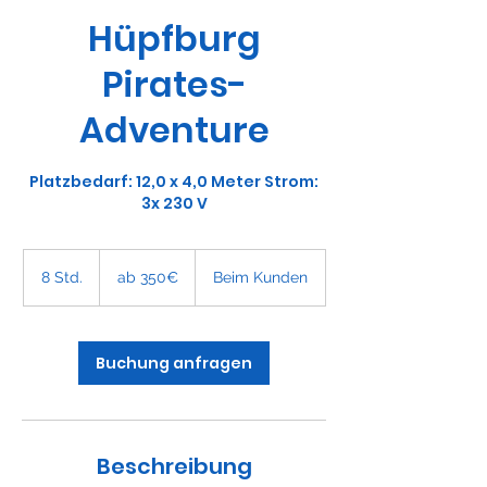
Hüpfburg
Pirates-
Adventure
Platzbedarf: 12,0 x 4,0 Meter Strom:
3x 230 V
ab
350€
8 Std.
8
ab 350€
Beim Kunden
S
t
d
.
Buchung anfragen
Beschreibung