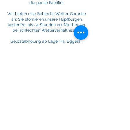
die ganze Familie!
Wir bieten eine Schlecht-Wetter-Garantie
an: Sie stornieren unsere Hüpfburgen
kostenfrei bis 24 Stunden vor Mietbeginn
bei schlechten Wetterverhältnissen.
Selbstabholung ab Lager Fa. Eggers :
Mietpreis netto (zzgl. 19% MwSt ) 130,00€
Mietpreis brutto (inkl. 19% MwSt ) 154,70€
Lieferung*, Auf- und Abbau, ohne
Betreuung:
Mietpreis netto (zzgl. 19% MwSt ) 160,00€
Mietpreis brutto (inkl. 19% MwSt ) 190,40€
Mit Betreuung auf Anfrage.
Verlängerungstag
Mietpreis netto (zzgl. 19% MwSt ) 80,00 €
Mietpreis brutto (inkl. 19% MwSt ) 95,20 €
*zzgl. Kilometerpauschale ab Lager
Eggers: 0,50€/km netto zzgl. 19% MwSt.