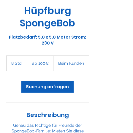
Hüpfburg
SpongeBob
Platzbedarf: 5,0 x 5,0 Meter Strom:
230 V
ab
100€
8 Std.
8
ab 100€
Beim Kunden
S
t
d
.
Buchung anfragen
Beschreibung
Genau das Richtige für Freunde der
SpongeBob-Familie: Mieten Sie diese