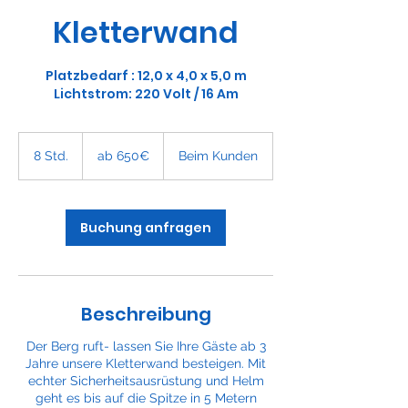
Kletterwand
Platzbedarf : 12,0 x 4,0 x 5,0 m
Lichtstrom: 220 Volt / 16 Am
ab
650€
8 Std.
8
ab 650€
Beim Kunden
S
t
d
.
Buchung anfragen
Beschreibung
Der Berg ruft- lassen Sie Ihre Gäste ab 3
Jahre unsere Kletterwand besteigen. Mit
echter Sicherheitsausrüstung und Helm
geht es bis auf die Spitze in 5 Metern