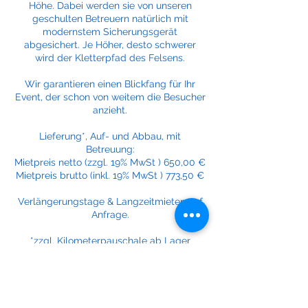
Höhe. Dabei werden sie von unseren
geschulten Betreuern natürlich mit
modernstem Sicherungsgerät
abgesichert. Je Höher, desto schwerer
wird der Kletterpfad des Felsens.
Wir garantieren einen Blickfang für Ihr
Event, der schon von weitem die Besucher
anzieht.
Lieferung*, Auf- und Abbau, mit
Betreuung:
Mietpreis netto (zzgl. 19% MwSt ) 650,00 €
Mietpreis brutto (inkl. 19% MwSt ) 773,50 €
Verlängerungstage & Langzeitmieten auf
Anfrage.
*zzgl. Kilometerpauschale ab Lager
Eggers: 0,50€/km netto zzgl. 19% MwSt.
Paketpreise oder Rabatte auf Anfrage
möglich.