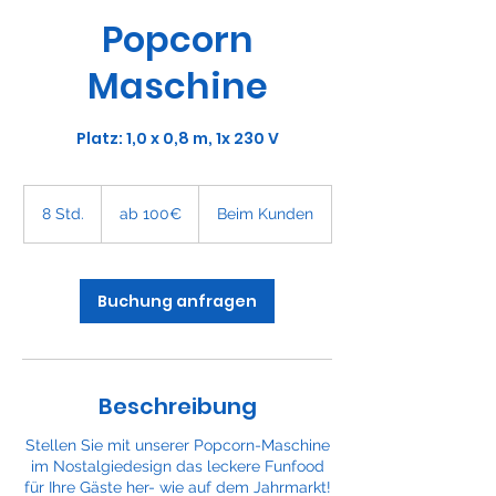
Popcorn
Maschine
Platz: 1,0 x 0,8 m, 1x 230 V
ab
100€
8 Std.
8
ab 100€
Beim Kunden
S
t
d
.
Buchung anfragen
Beschreibung
Stellen Sie mit unserer Popcorn-Maschine
im Nostalgiedesign das leckere Funfood
für Ihre Gäste her- wie auf dem Jahrmarkt!