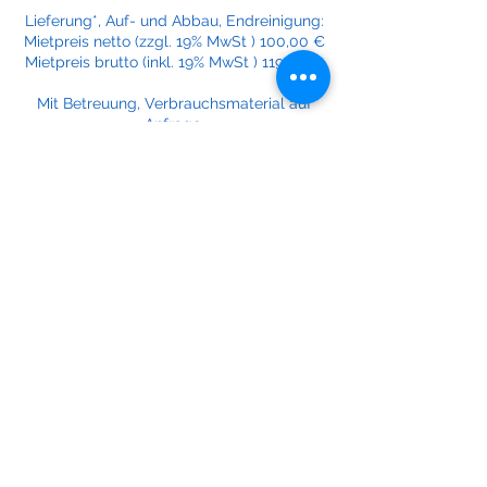
Lieferung*, Auf- und Abbau, Endreinigung:
Mietpreis netto (zzgl. 19% MwSt ) 100,00 €
Mietpreis brutto (inkl. 19% MwSt ) 119,00 €
Mit Betreuung, Verbrauchsmaterial auf
Anfrage.
Verlängerungstage auf Anfrage.
*zzgl. Kilometerpauschale ab Lager
Eggers: 0,50€/km netto zzgl. 19% MwSt.
Paketpreise oder Rabatte auf Anfrage
möglich.
Buchung anfragen
Kontaktangaben
+4917610363380