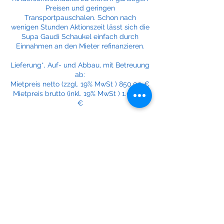
Preisen und geringen
Transportpauschalen. Schon nach
wenigen Stunden Aktionszeit lässt sich die
Supa Gaudi Schaukel einfach durch
Einnahmen an den Mieter refinanzieren.
Lieferung*, Auf- und Abbau, mit Betreuung
ab:
Mietpreis netto (zzgl. 19% MwSt ) 850,00 €
Mietpreis brutto (inkl. 19% MwSt ) 1.011,50
€
Selbstbetreuung vom Mieter auf Anfrage.
Verlängerungstage auf Anfrage.
Wochenendpreise & Feiertage nur nach
Anfrage.
*zzgl. Kilometerpauschale ab Lager
Eggers: 0,50€/km netto zzgl. 19% MwSt.
Paketpreise oder Rabatte auf Anfrage
möglich.