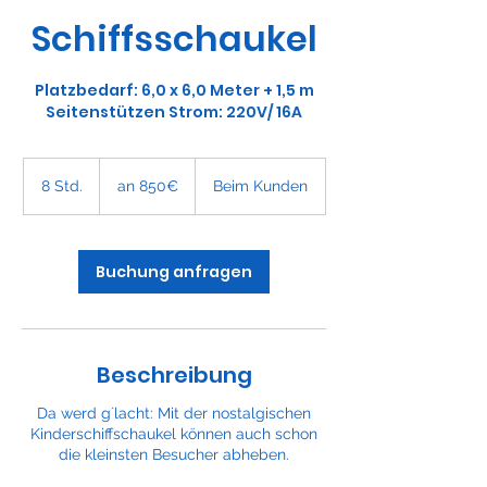
Schiffsschaukel
Platzbedarf: 6,0 x 6,0 Meter + 1,5 m
Seitenstützen Strom: 220V/ 16A
an
850€
8 Std.
8
an 850€
Beim Kunden
S
t
d
.
Buchung anfragen
Beschreibung
Da werd g`lacht: Mit der nostalgischen
Kinderschiffschaukel können auch schon
die kleinsten Besucher abheben.