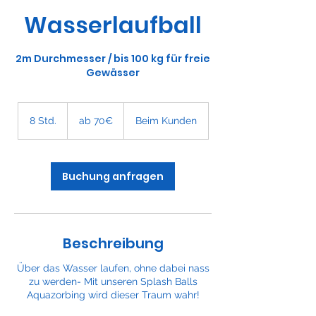
Wasserlaufball
2m Durchmesser / bis 100 kg für freie
Gewässer
ab
70€
8 Std.
8
ab 70€
Beim Kunden
S
t
d
.
Buchung anfragen
Beschreibung
Über das Wasser laufen, ohne dabei nass
zu werden- Mit unseren Splash Balls
Aquazorbing wird dieser Traum wahr!