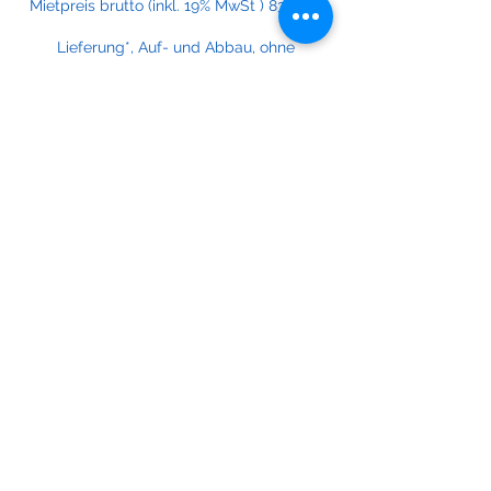
Mietpreis brutto (inkl. 19% MwSt ) 83,30 €
Lieferung*, Auf- und Abbau, ohne
Betreuung:
Mietpreis netto (zzgl. 19% MwSt ) 80,00 €
Mietpreis brutto (inkl. 19% MwSt ) 95,20 €
Betreuung ab 25,00€/Std. zzgl. 19% MwSt.
Verlängerungstag
Mietpreis netto (zzgl. 19% MwSt ) o.B. 35,00
€
Mietpreis brutto (inkl. 19% MwSt ) o.B. 41,65
€
*zzgl. Kilometerpauschale ab Lager
Eggers: 0,50€/km netto zzgl. 19% MwSt.
Paketpreise oder Rabatte auf Anfrage
möglich.
Buchung anfragen